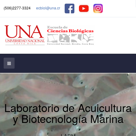
(506)2277-3324
ecbiol@una.cr
Laboratorio de Acuicultura
y Biotecnología Marina
LABM