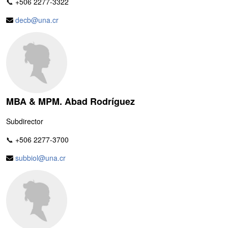
📞 +506 2277-3322
decb@una.cr
MBA & MPM. Abad Rodríguez
Subdirector
📞 +506 2277-3700
subbiol@una.cr