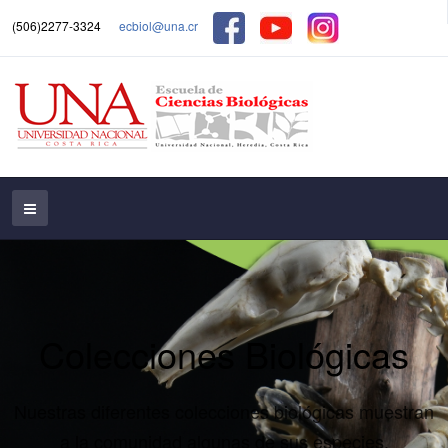
(506)2277-3324
ecbiol@una.cr
Colecciones Biológicas
Nuestras diferentes colecciones biológicas muestran
a la comunidad algunas de sus especies.