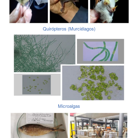
Quirópteros (Murciélagos)
Microalgas