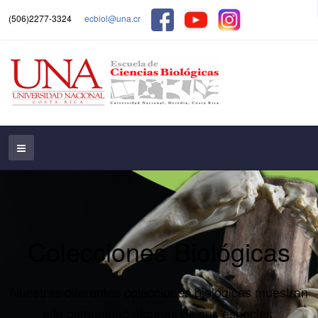
(506)2277-3324
ecbiol@una.cr
Colecciones Biológicas
Nuestras diferentes colecciones biológicas muestran
a la comunidad algunas de sus especies.