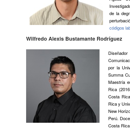
Investigad
de la degr
perturba
códigos la
Wilfredo Alexis Bustamante Rodríguez
Diseñador
Comunicaci
por la Uni
Summa Cum 
Maestría e
Rica (2016
Costa Rica
Rica y Uni
New Horizo
Perú. Doce
Costa Rica,