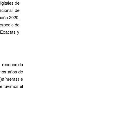
igitales de
acional de
spaña 2020.
 especie de
 Exactas y
 reconocido
imos años de
(efímeras) e
e tuvimos el