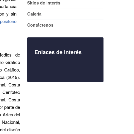
Sitios de interés
portancia
on y sin
Galería
positorio
Contáctenos
Enlaces de interés
Medios de
ño Gráfico
o Gráfico,
ca (2019).
nal, Costa
d Cenfotec
nal, Costa
r parte de
 Artes del
 Nacional,
del diseño