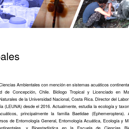
pales
Ciencias Ambientales con mención en sistemas acuáticos continenta
ad de Concepción, Chile. Biólogo Tropical y Licenciado en M
aturales de la Universidad Nacional, Costa Rica. Director del Labor
a (LEUNA) desde el 2016. Actualmente, estudia la ecología y taxo
acuáticos, principalmente la familia Baetidae (Ephemeroptera).
rsos de Entomología General, Entomología Acuática, Ecología y M
tinentales, y Bioestadística en la Escuela de Ciencias Bio