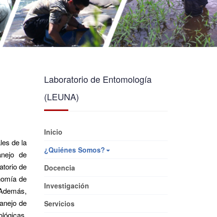
Laboratorio de Entomología
(LEUNA)
Inicio
les de la
¿Quiénes Somos?
anejo de
atorio de
Docencia
nomía de
Investigación
 Además,
anejo de
Servicios
lógicas.