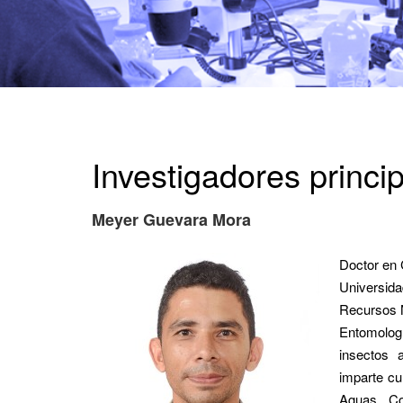
Investigadores princi
Meyer Guevara Mora
Doctor en 
Universid
Recursos N
Entomologí
insectos 
imparte cu
Aguas Con