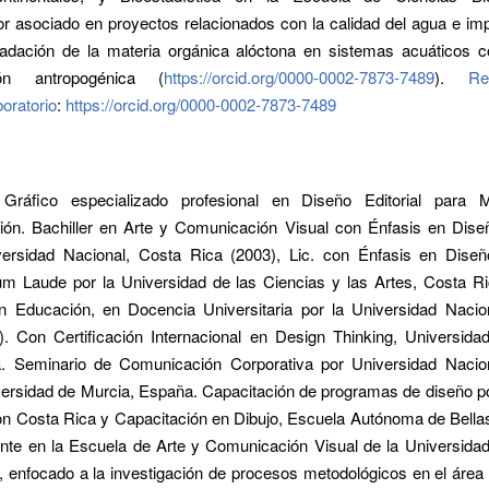
or asociado en proyectos relacionados con la calidad del agua e im
adación de la materia orgánica alóctona en sistemas acuáticos c
ción antropogénica (
https://orcid.org/0000-0002-7873-7489
).
Re
boratorio
:
https://orcid.org/0000-0002-7873-7489
 Gráfico especializado profesional en Diseño Editorial para 
ón. Bachiller en Arte y Comunicación Visual con Énfasis en Dise
versidad Nacional, Costa Rica (2003), Lic. con Énfasis en Diseñ
Laude por la Universidad de las Ciencias y las Artes, Costa Ri
n Educación, en Docencia Universitaria por la Universidad Nacio
). Con Certificación Internacional en Design Thinking, Universida
. Seminario de Comunicación Corporativa por Universidad Nacio
versidad de Murcia, España. Capacitación de programas de diseño po
n Costa Rica y Capacitación en Dibujo, Escuela Autónoma de Bellas
nte en la Escuela de Arte y Comunicación Visual de la Universidad
 enfocado a la investigación de procesos metodológicos en el área 