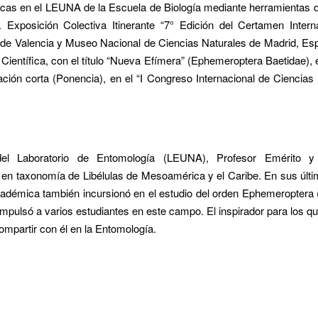
tíficas en el LEUNA de la Escuela de Biología mediante herramientas d
. Exposición Colectiva Itinerante “7° Edición del Certamen Intern
dad de Valencia y Museo Nacional de Ciencias Naturales de Madrid, E
Científica, con el título “Nueva Efímera” (Ephemeroptera Baetidae),
ción corta (Ponencia), en el “I Congreso Internacional de Ciencias
el Laboratorio de Entomología (LEUNA), Profesor Emérito y
a en taxonomía de Libélulas de Mesoamérica y el Caribe. En sus últ
cadémica también incursionó en el estudio del orden Ephemeroptera 
impulsó a varios estudiantes en este campo. El inspirador para los qu
ompartir con él en la Entomología.