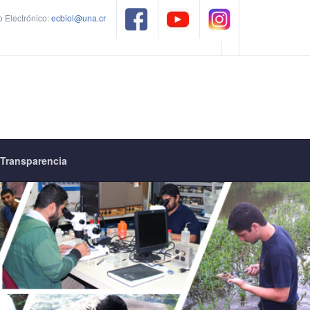
 Electrónico:
ecbiol@una.cr
Transparencia