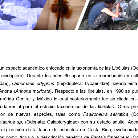
n espacio académico enfocado en la taxonomía de las Libélulas (O
pidoptera). Durante los años 90 aportó en la reproducción y cul
idae),
Oenomaus ortygnus
(Lepidoptera: Lycaenidae), siendo esta
 Anona (
Annona muricata
). Respecto a las libélulas, en 1990 se pub
 América Central y México lo cual posteriormente fue ampliada en e
ndamental para el estudio taxonómico de las libélulas. Otros pr
pción de nuevas especies, tales como
Psaironeura selvatica
(Od
taerina sp
. (Odonata: Calopterygidae) con su estado adulto. Ade
a exploración de la fauna de odonatos en Costa Rica, evidenciad
ejos como
Argia
o la descripción genética de
Pantala flavescens
(Od