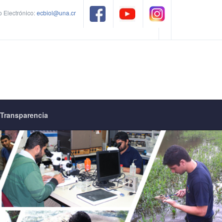
 Electrónico:
ecbiol@una.cr
Transparencia