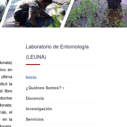
Laboratorio de Entomología
(LEUNA)
donata)
tivo en
 última
Inicio
licó la
¿Quiénes Somos?
l libro
oductos
Docencia
onata:
Investigación
más, el
o en la
Servicios
onata: