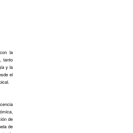
 con la
, tanto
ía y la
esde el
pical.
ocencia
nómica,
ción de
uela de