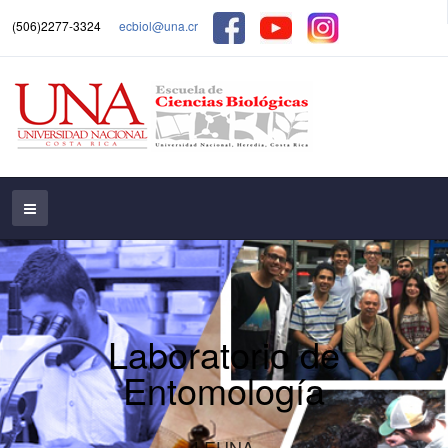
(506)2277-3324
ecbiol@una.cr
Laboratorio de
Entomología
LEUNA