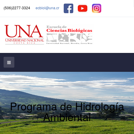
(506)2277-3324
ecbiol@una.cr
Programa de Hidrología
Ambiental