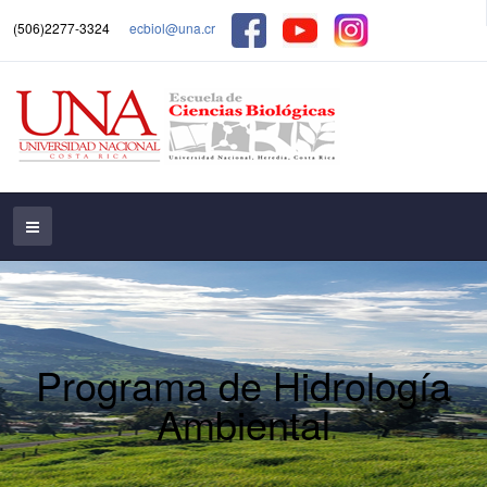
(506)2277-3324
ecbiol@una.cr
Programa de Hidrología
Ambiental