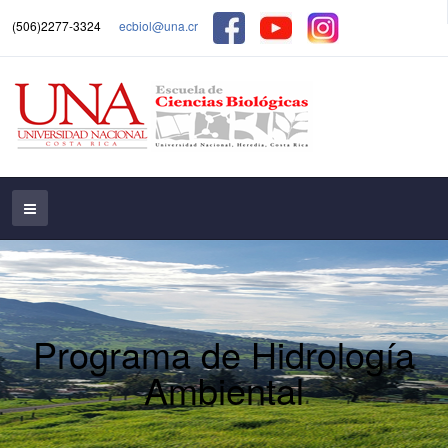
(506)2277-3324
ecbiol@una.cr
Programa de Hidrología
Ambiental