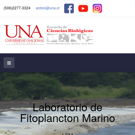
(506)2277-3324
ecbiol@una.cr
Laboratorio de
Fitoplancton Marino
LFM