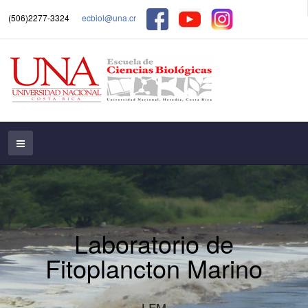
(506)2277-3324
ecbiol@una.cr
Laboratorio de
Fitoplancton Marino
LFM