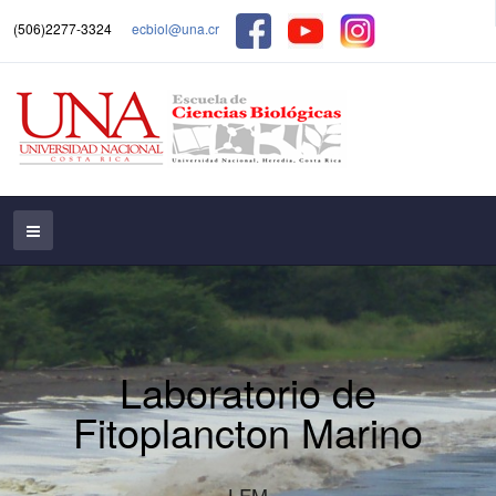
(506)2277-3324
ecbiol@una.cr
Laboratorio de
Fitoplancton Marino
LFM