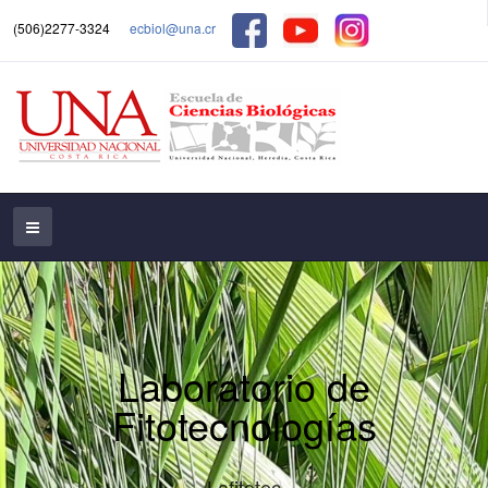
(506)2277-3324
ecbiol@una.cr
Laboratorio de
Fitotecnologías
Lafitotec