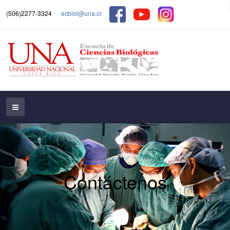
(506)2277-3324
ecbiol@una.cr
Contáctenos