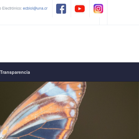
 Electrónico:
ecbiol@una.cr
Transparencia