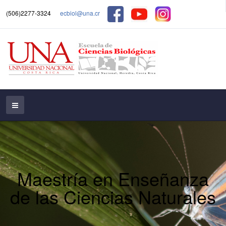
(506)2277-3324
ecbiol@una.cr
Maestría en Enseñanza
de las Ciencias Naturales