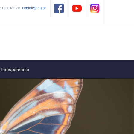
 Electrónico:
ecbiol@una.cr
Transparencia