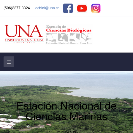
(506)2277-3324
ecbiol@una.cr
Estación Nacional de
Ciencias Marinas
ECMAR