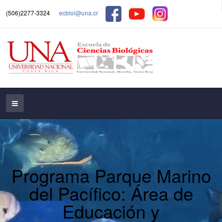
(506)2277-3324
ecbiol@una.cr
Programa Parque Marino
del Pacífico: Área de
Educación y