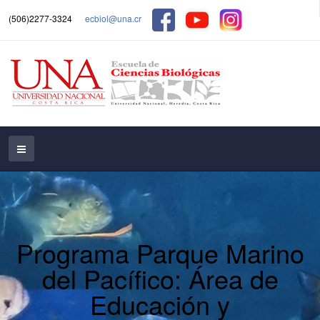
(506)2277-3324
ecbiol@una.cr
Programa Parque Marino
del Pacífico: Área de
Educación y