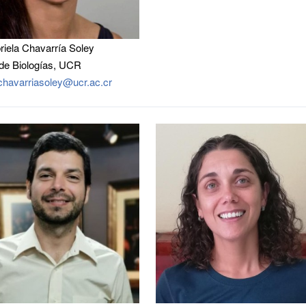
riela Chavarría Soley
de Biologías, UCR
.chavarriasoley@ucr.ac.cr