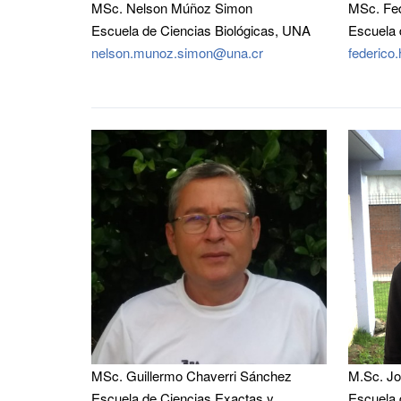
MSc. Nelson Múñoz Simon
MSc. Fed
Escuela de Ciencias Biológicas, UNA
Escuela 
nelson.munoz.simon@una.cr
federico
MSc. Guillermo Chaverri Sánchez
M.Sc. J
Escuela de Ciencias Exactas y
Escuela 