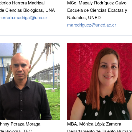
erico Herrera Madrigal
MSc. Magaly Rodríguez Calvo
de Ciencias Biológicas, UNA
Escuela de Ciencias Exactas y
.herrera.madrigal@una.cr
Naturales, UNED
marodriguez@uned.ac.cr
ohnny Peraza Moraga
MBA. Mónica Lépiz Zamora
de Biología, TEC.
Departamento de Talento Human