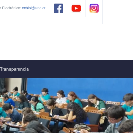
 Electrónico:
ecbiol@una.cr
Transparencia