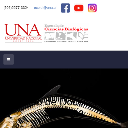
(506)2277-3324
ecbiol@una.cr
Museo de Docencia de
Zoología
MZD