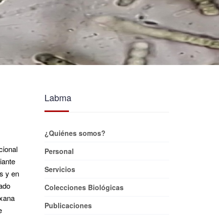
Labma
¿Quiénes somos?
cional
Personal
iante
Servicios
es y en
nado
Colecciones Biológicas
oxana
Publicaciones
e