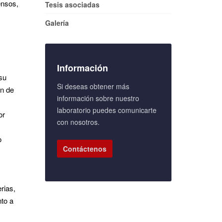
ensos,
Tesis asociadas
Galería
Información
su
Si deseas obtener más
ón de
información sobre nuestro
laboratorio puedes comunicarte
or
con nosotros.
o
Contáctenos
rias,
nto a