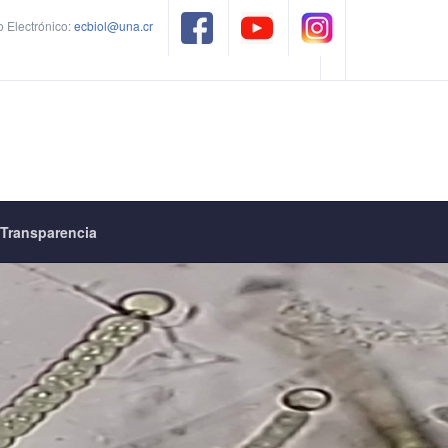
 Electrónico:
ecbiol@una.cr
Transparencia