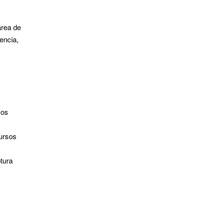
área de
encia,
sos
cursos
tura