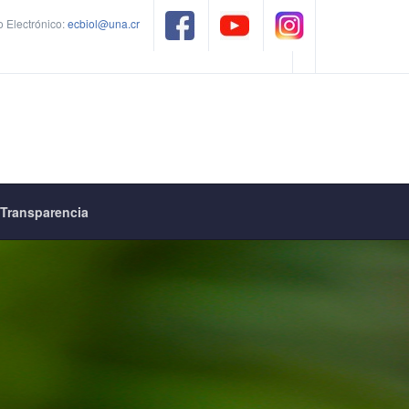
 Electrónico:
ecbiol@una.cr
Transparencia