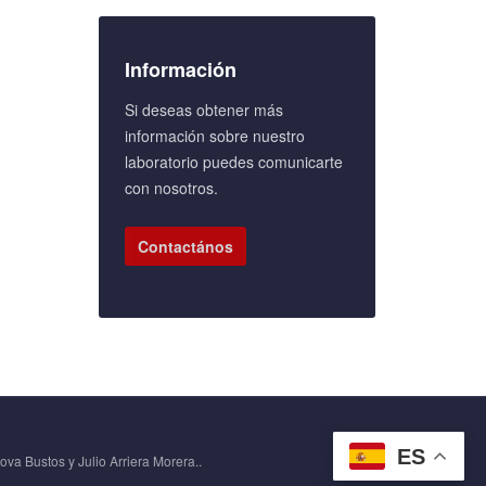
Información
Si deseas obtener más
información sobre nuestro
laboratorio puedes comunicarte
con nosotros.
Contactános
ES
va Bustos y Julio Arriera Morera..