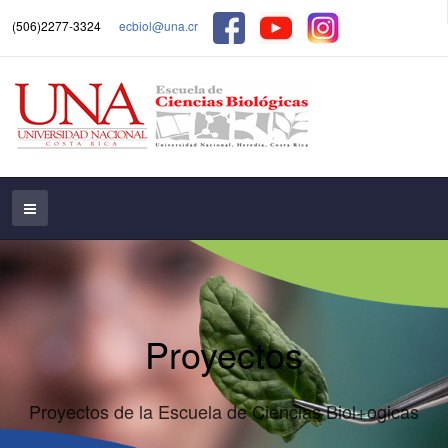
(506)2277-3324
ecbiol@una.cr
Proyectos
Proyectos de la Escuela de Ciencias Biol+ogicas