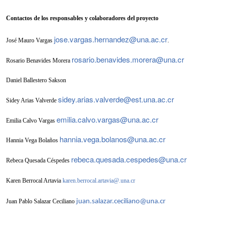
Contactos de los responsables y colaboradores del proyecto
jose.vargas.hernandez@una.ac.cr
José Mauro Vargas
.
rosario.benavides.morera@una.cr
Rosario Benavides Morera
Daniel Ballestero Sakson
sidey.arias.valverde@est.una.ac.cr
Sidey Arias Valverde
emilia.calvo.vargas@una.ac.cr
Emilia Calvo Vargas
hannia.vega.bolanos@una.ac.cr
Hannia Vega Bolaños
rebeca.quesada.cespedes@una.cr
Rebeca Quesada Céspedes
Karen Berrocal Artavia
karen.berrocal.artavia@.una.cr
Juan Pablo Salazar Ceciliano
juan.salazar.ceciliano@una.cr