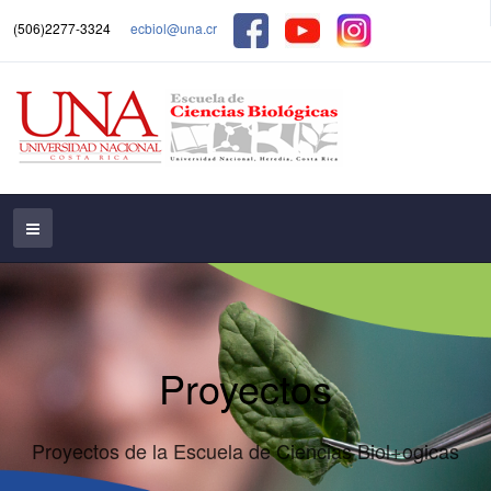
(506)2277-3324
ecbiol@una.cr
Proyectos
Proyectos de la Escuela de Ciencias Biol+ogicas