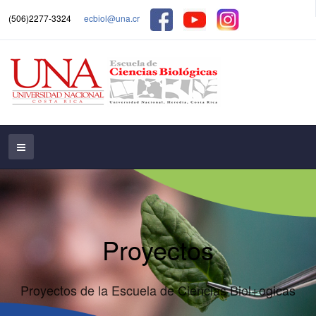
(506)2277-3324
ecbiol@una.cr
Proyectos
Proyectos de la Escuela de Ciencias Biol+ogicas