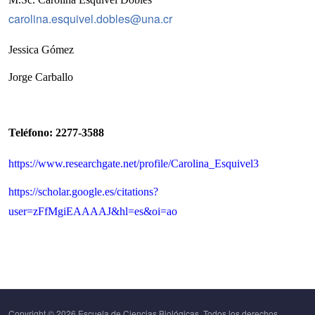
carolina.esquivel.dobles@una.cr
Jessica Gómez
Jorge Carballo
Teléfono: 2277-3588
https://www.researchgate.net/profile/Carolina_Esquivel3
https://scholar.google.es/citations?
user=zFfMgiEAAAAJ&hl=es&oi=ao
Copyright © 2026 Escuela de Ciencias Biológicas. Todos los derechos