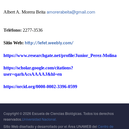
amorerabeita@gmail.com
Albert A. Morera Beita
Teléfono:
2277-3536
Sitio Web:
http://lefet.weebly.com/
https://www.researchgate.net/profile/Junior_Perez-Molina
https://scholar.google.com/citations?
user=qarhAcsAAAAJ&hl=en
https://orcid.org/0000-0002-3396-0599
Copyright © 2026 Escuela de Ciencias Biológicas. Todos los derechos
reservados.
Universidad Nacional.
Sitio Web diseñado y desarrollado por el Área UNAWEB del
Centro de