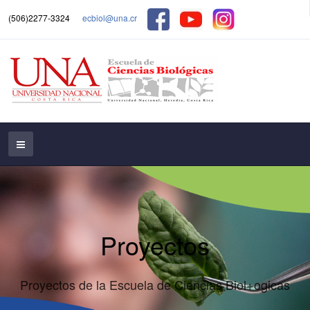
(506)2277-3324
ecbiol@una.cr
Proyectos
Proyectos de la Escuela de Ciencias Biol+ogicas