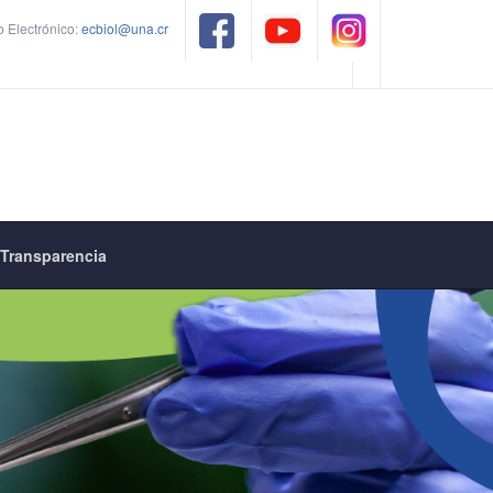
 Electrónico:
ecbiol@una.cr
Transparencia