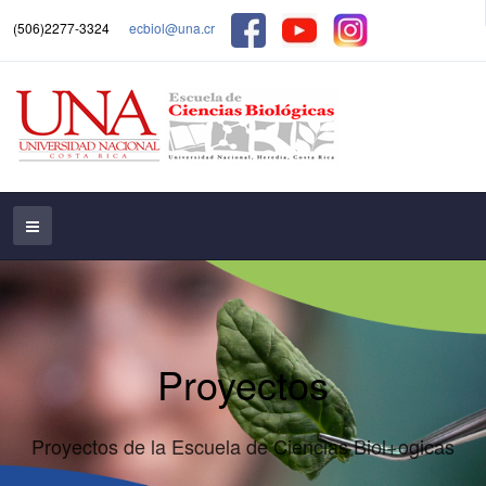
(506)2277-3324
ecbiol@una.cr
Proyectos
Proyectos de la Escuela de Ciencias Biol+ogicas