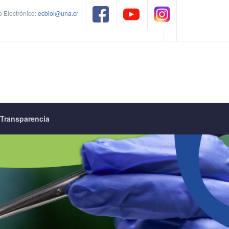
 Electrónico:
ecbiol@una.cr
Transparencia